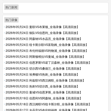
热门新闻
热门录像
2026年05月24日 曼联VS布莱顿_全场录像【高清回放】
2026年05月24日 狼队VS伯恩利_全场录像【高清回放】
2026年05月24日 阿森纳VS水晶宫_全场录像【高清回放】
2026年05月24日 纽卡斯尔联VS富勒姆_全场录像【高清回放】
2026年05月24日 布伦特福德VS利物浦_全场录像【高清回放】
2026年05月24日 阿斯顿维拉VS曼城_全场录像【高清回放】
2026年05月24日 伯恩茅斯VS诺丁汉森林_全场录像【高清回放】
2026年05月24日 切尔西VS桑德兰_全场录像【高清回放】
2026年05月24日 埃弗顿VS热刺_全场录像【高清回放】
2026年05月24日 利兹联VS西汉姆联_全场录像【高清回放】
2026年05月20日 热刺VS切尔西_全场录像【高清回放】
2026年05月20日 曼城VS伯恩茅斯_全场录像【高清回放】
2026年05月19日 伯恩利VS阿森纳_全场录像【高清回放】
2026年05月18日 西汉姆联VS纽卡斯尔联_全场录像【高清回放】
2026年05月17日 水晶宫VS布伦特福德_全场录像【高清回放】