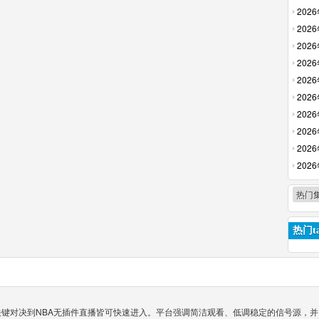
清回放
202
放】
202
回放】
202
回放】
202
【高清
202
【高清
202
回放】
202
放】
202
回放】
202
清回放
202
【高清
热门
热门ta
超关键对决到NBA无插件直播皆可快速进入。平台强调简洁观看、低调稳定的信号源，