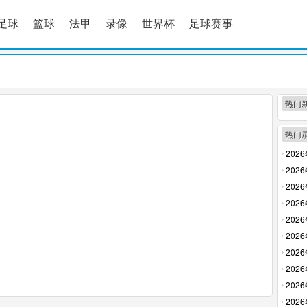
足球
篮球
法甲
录像
世界杯
足球赛事
热门
热门
202
放】
202
放】
202
回放】
202
【高清
202
【高清
202
清回放
202
【高清
202
回放】
202
放】
202