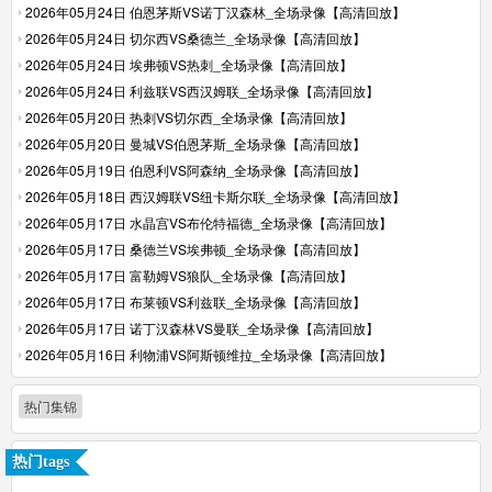
2026年05月24日 伯恩茅斯VS诺丁汉森林_全场录像【高清回放】
2026年05月24日 切尔西VS桑德兰_全场录像【高清回放】
2026年05月24日 埃弗顿VS热刺_全场录像【高清回放】
2026年05月24日 利兹联VS西汉姆联_全场录像【高清回放】
2026年05月20日 热刺VS切尔西_全场录像【高清回放】
2026年05月20日 曼城VS伯恩茅斯_全场录像【高清回放】
2026年05月19日 伯恩利VS阿森纳_全场录像【高清回放】
2026年05月18日 西汉姆联VS纽卡斯尔联_全场录像【高清回放】
2026年05月17日 水晶宫VS布伦特福德_全场录像【高清回放】
2026年05月17日 桑德兰VS埃弗顿_全场录像【高清回放】
2026年05月17日 富勒姆VS狼队_全场录像【高清回放】
2026年05月17日 布莱顿VS利兹联_全场录像【高清回放】
2026年05月17日 诺丁汉森林VS曼联_全场录像【高清回放】
2026年05月16日 利物浦VS阿斯顿维拉_全场录像【高清回放】
热门集锦
热门tags