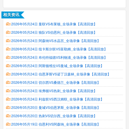
相关资讯
2026年05月24日 曼联VS布莱顿_全场录像【高清回放】
2026年05月24日 狼队VS伯恩利_全场录像【高清回放】
2026年05月24日 阿森纳VS水晶宫_全场录像【高清回放】
2026年05月24日 纽卡斯尔联VS富勒姆_全场录像【高清回放】
2026年05月24日 布伦特福德VS利物浦_全场录像【高清回放】
2026年05月24日 阿斯顿维拉VS曼城_全场录像【高清回放】
2026年05月24日 伯恩茅斯VS诺丁汉森林_全场录像【高清回放】
2026年05月24日 切尔西VS桑德兰_全场录像【高清回放】
2026年05月24日 埃弗顿VS热刺_全场录像【高清回放】
2026年05月24日 利兹联VS西汉姆联_全场录像【高清回放】
2026年05月20日 曼城VS伯恩茅斯_全场录像【高清回放】
2026年05月20日 热刺VS切尔西_全场录像【高清回放】
2026年05月19日 伯恩利VS阿森纳_全场录像【高清回放】