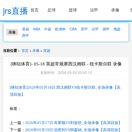
jrs直播
首页
足球
篮球
法甲
录像
英超
NBA
中超
欧洲杯
CBA
意甲
法甲
德甲
俄超
录像
西甲
当前位置：
首页
>
录像
>
英超
[咪咕体育]- 05-18 英超常规赛西汉姆联 - 纽卡斯尔联 录像
更新时间：2026-05-20 03:00:12
[咪咕体育]2026年05月18日 西汉姆联VS纽卡斯尔联_全场录像【高
清回放】
标签
：
上一篇：
2026年05月17日 布莱顿VS利兹联_全场录像【高清回放】
下一篇：
2026年05月19日 伯恩利VS阿森纳_全场录像【高清回放】