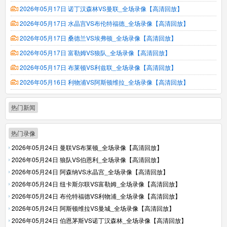
2026年05月17日 诺丁汉森林VS曼联_全场录像【高清回放】
2026年05月17日 水晶宫VS布伦特福德_全场录像【高清回放】
2026年05月17日 桑德兰VS埃弗顿_全场录像【高清回放】
2026年05月17日 富勒姆VS狼队_全场录像【高清回放】
2026年05月17日 布莱顿VS利兹联_全场录像【高清回放】
2026年05月16日 利物浦VS阿斯顿维拉_全场录像【高清回放】
热门新闻
热门录像
2026年05月24日 曼联VS布莱顿_全场录像【高清回放】
2026年05月24日 狼队VS伯恩利_全场录像【高清回放】
2026年05月24日 阿森纳VS水晶宫_全场录像【高清回放】
2026年05月24日 纽卡斯尔联VS富勒姆_全场录像【高清回放】
2026年05月24日 布伦特福德VS利物浦_全场录像【高清回放】
2026年05月24日 阿斯顿维拉VS曼城_全场录像【高清回放】
2026年05月24日 伯恩茅斯VS诺丁汉森林_全场录像【高清回放】