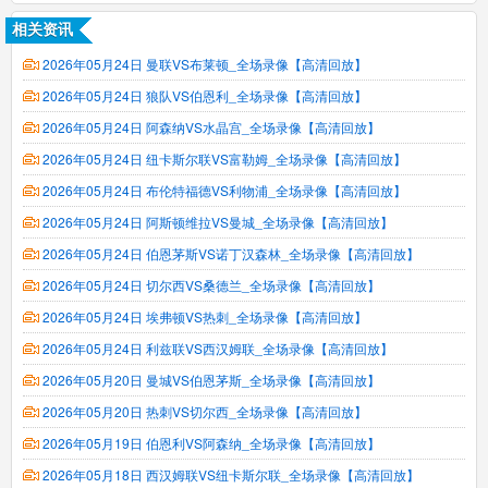
相关资讯
2026年05月24日 曼联VS布莱顿_全场录像【高清回放】
2026年05月24日 狼队VS伯恩利_全场录像【高清回放】
2026年05月24日 阿森纳VS水晶宫_全场录像【高清回放】
2026年05月24日 纽卡斯尔联VS富勒姆_全场录像【高清回放】
2026年05月24日 布伦特福德VS利物浦_全场录像【高清回放】
2026年05月24日 阿斯顿维拉VS曼城_全场录像【高清回放】
2026年05月24日 伯恩茅斯VS诺丁汉森林_全场录像【高清回放】
2026年05月24日 切尔西VS桑德兰_全场录像【高清回放】
2026年05月24日 埃弗顿VS热刺_全场录像【高清回放】
2026年05月24日 利兹联VS西汉姆联_全场录像【高清回放】
2026年05月20日 曼城VS伯恩茅斯_全场录像【高清回放】
2026年05月20日 热刺VS切尔西_全场录像【高清回放】
2026年05月19日 伯恩利VS阿森纳_全场录像【高清回放】
2026年05月18日 西汉姆联VS纽卡斯尔联_全场录像【高清回放】