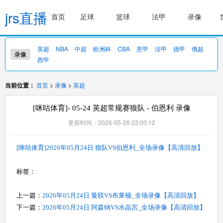
jrs直播
首页
足球
篮球
法甲
录像
英超
NBA
中超
欧洲杯
CBA
意甲
法甲
德甲
俄超
录像
西甲
当前位置：
首页
>
录像
>
英超
[咪咕体育]- 05-24 英超常规赛狼队 - 伯恩利 录像
更新时间：2026-05-26 03:00:12
[咪咕体育]2026年05月24日 狼队VS伯恩利_全场录像【高清回放】
标签
：
上一篇：
2026年05月24日 曼联VS布莱顿_全场录像【高清回放】
下一篇：
2026年05月24日 阿森纳VS水晶宫_全场录像【高清回放】