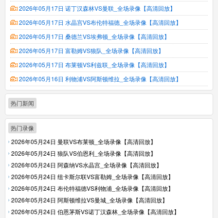
2026年05月17日 诺丁汉森林VS曼联_全场录像【高清回放】
2026年05月17日 水晶宫VS布伦特福德_全场录像【高清回放】
2026年05月17日 桑德兰VS埃弗顿_全场录像【高清回放】
2026年05月17日 富勒姆VS狼队_全场录像【高清回放】
2026年05月17日 布莱顿VS利兹联_全场录像【高清回放】
2026年05月16日 利物浦VS阿斯顿维拉_全场录像【高清回放】
热门新闻
热门录像
2026年05月24日 曼联VS布莱顿_全场录像【高清回放】
2026年05月24日 狼队VS伯恩利_全场录像【高清回放】
2026年05月24日 阿森纳VS水晶宫_全场录像【高清回放】
2026年05月24日 纽卡斯尔联VS富勒姆_全场录像【高清回放】
2026年05月24日 布伦特福德VS利物浦_全场录像【高清回放】
2026年05月24日 阿斯顿维拉VS曼城_全场录像【高清回放】
2026年05月24日 伯恩茅斯VS诺丁汉森林_全场录像【高清回放】