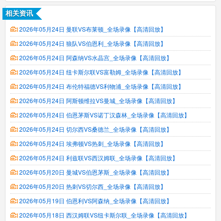
相关资讯
2026年05月24日 曼联VS布莱顿_全场录像【高清回放】
2026年05月24日 狼队VS伯恩利_全场录像【高清回放】
2026年05月24日 阿森纳VS水晶宫_全场录像【高清回放】
2026年05月24日 纽卡斯尔联VS富勒姆_全场录像【高清回放】
2026年05月24日 布伦特福德VS利物浦_全场录像【高清回放】
2026年05月24日 阿斯顿维拉VS曼城_全场录像【高清回放】
2026年05月24日 伯恩茅斯VS诺丁汉森林_全场录像【高清回放】
2026年05月24日 切尔西VS桑德兰_全场录像【高清回放】
2026年05月24日 埃弗顿VS热刺_全场录像【高清回放】
2026年05月24日 利兹联VS西汉姆联_全场录像【高清回放】
2026年05月20日 曼城VS伯恩茅斯_全场录像【高清回放】
2026年05月20日 热刺VS切尔西_全场录像【高清回放】
2026年05月19日 伯恩利VS阿森纳_全场录像【高清回放】
2026年05月18日 西汉姆联VS纽卡斯尔联_全场录像【高清回放】