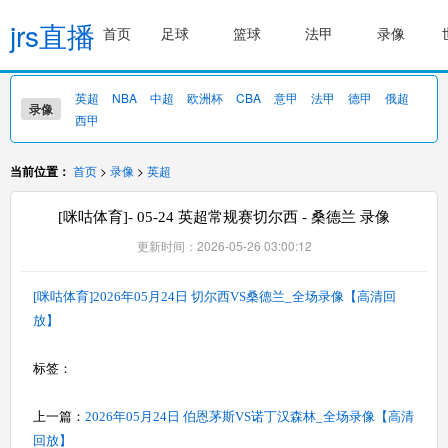
jrs直播
首页
足球
篮球
法甲
录像
英超
NBA
中超
欧洲杯
CBA
意甲
法甲
德甲
俄超
录像
西甲
当前位置：
首页
>
录像
>
英超
[咪咕体育]- 05-24 英超常规赛切尔西 - 桑德兰 录像
更新时间：2026-05-26 03:00:12
[咪咕体育]2026年05月24日 切尔西VS桑德兰_全场录像【高清回
放】
标签
：
上一篇：
2026年05月24日 伯恩茅斯VS诺丁汉森林_全场录像【高清
回放】