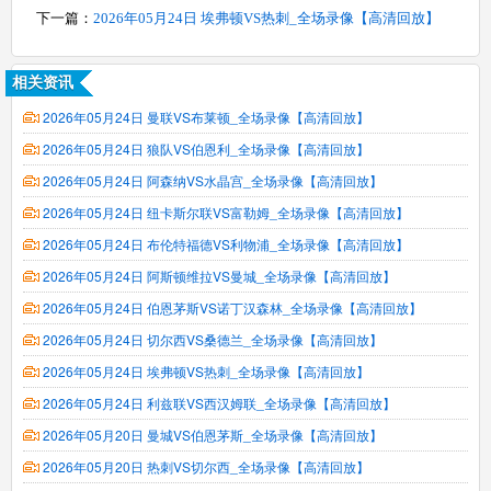
下一篇：
2026年05月24日 埃弗顿VS热刺_全场录像【高清回放】
相关资讯
2026年05月24日 曼联VS布莱顿_全场录像【高清回放】
2026年05月24日 狼队VS伯恩利_全场录像【高清回放】
2026年05月24日 阿森纳VS水晶宫_全场录像【高清回放】
2026年05月24日 纽卡斯尔联VS富勒姆_全场录像【高清回放】
2026年05月24日 布伦特福德VS利物浦_全场录像【高清回放】
2026年05月24日 阿斯顿维拉VS曼城_全场录像【高清回放】
2026年05月24日 伯恩茅斯VS诺丁汉森林_全场录像【高清回放】
2026年05月24日 切尔西VS桑德兰_全场录像【高清回放】
2026年05月24日 埃弗顿VS热刺_全场录像【高清回放】
2026年05月24日 利兹联VS西汉姆联_全场录像【高清回放】
2026年05月20日 曼城VS伯恩茅斯_全场录像【高清回放】
2026年05月20日 热刺VS切尔西_全场录像【高清回放】