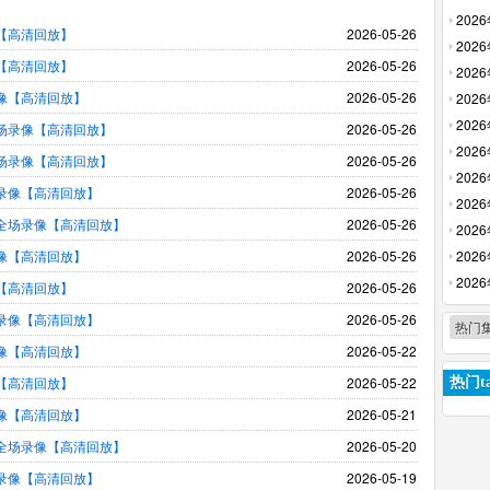
放】
202
像【高清回放】
2026-05-26
清回放
202
像【高清回放】
2026-05-26
放】
202
录像【高清回放】
2026-05-26
回放】
202
回放】
202
_全场录像【高清回放】
2026-05-26
【高清
202
_全场录像【高清回放】
2026-05-26
【高清
202
全场录像【高清回放】
2026-05-26
回放】
202
林_全场录像【高清回放】
2026-05-26
放】
202
录像【高清回放】
2026-05-26
回放】
202
清回放
202
像【高清回放】
2026-05-26
【高清
全场录像【高清回放】
2026-05-26
热门
录像【高清回放】
2026-05-22
像【高清回放】
2026-05-22
热门ta
录像【高清回放】
2026-05-21
联_全场录像【高清回放】
2026-05-20
全场录像【高清回放】
2026-05-19