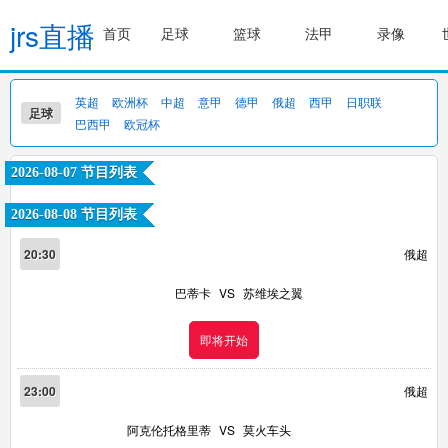
jrs直播
首页
足球
篮球
法甲
录像
英超
欧洲杯
中超
意甲
德甲
俄超
西甲
日职联
足球
巴西甲
欧冠杯
2026-08-07 节目列表
2026-08-08 节目列表
20:30
俄超
巴蒂卡
VS
苏维埃之翼
即将开始
23:00
俄超
阿克伦托格里蒂
VS
莫火车头