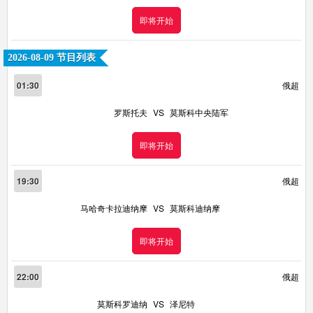
即将开始
2026-08-09 节目列表
01:30
俄超
罗斯托夫
VS
莫斯科中央陆军
即将开始
19:30
俄超
马哈奇卡拉迪纳摩
VS
莫斯科迪纳摩
即将开始
22:00
俄超
莫斯科罗迪纳
VS
泽尼特