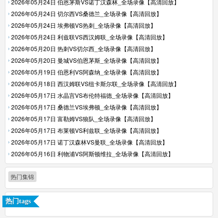
2026年05月24日 伯恩茅斯VS诺丁汉森林_全场录像【高清回放】
2026年05月24日 切尔西VS桑德兰_全场录像【高清回放】
2026年05月24日 埃弗顿VS热刺_全场录像【高清回放】
2026年05月24日 利兹联VS西汉姆联_全场录像【高清回放】
2026年05月20日 热刺VS切尔西_全场录像【高清回放】
2026年05月20日 曼城VS伯恩茅斯_全场录像【高清回放】
2026年05月19日 伯恩利VS阿森纳_全场录像【高清回放】
2026年05月18日 西汉姆联VS纽卡斯尔联_全场录像【高清回放】
2026年05月17日 水晶宫VS布伦特福德_全场录像【高清回放】
2026年05月17日 桑德兰VS埃弗顿_全场录像【高清回放】
2026年05月17日 富勒姆VS狼队_全场录像【高清回放】
2026年05月17日 布莱顿VS利兹联_全场录像【高清回放】
2026年05月17日 诺丁汉森林VS曼联_全场录像【高清回放】
2026年05月16日 利物浦VS阿斯顿维拉_全场录像【高清回放】
热门集锦
热门tags