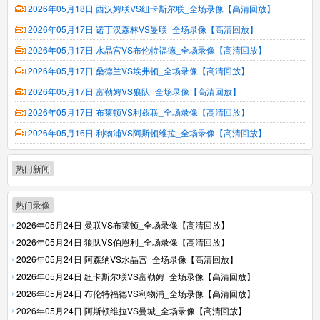
2026年05月18日 西汉姆联VS纽卡斯尔联_全场录像【高清回放】
2026年05月17日 诺丁汉森林VS曼联_全场录像【高清回放】
2026年05月17日 水晶宫VS布伦特福德_全场录像【高清回放】
2026年05月17日 桑德兰VS埃弗顿_全场录像【高清回放】
2026年05月17日 富勒姆VS狼队_全场录像【高清回放】
2026年05月17日 布莱顿VS利兹联_全场录像【高清回放】
2026年05月16日 利物浦VS阿斯顿维拉_全场录像【高清回放】
热门新闻
热门录像
2026年05月24日 曼联VS布莱顿_全场录像【高清回放】
2026年05月24日 狼队VS伯恩利_全场录像【高清回放】
2026年05月24日 阿森纳VS水晶宫_全场录像【高清回放】
2026年05月24日 纽卡斯尔联VS富勒姆_全场录像【高清回放】
2026年05月24日 布伦特福德VS利物浦_全场录像【高清回放】
2026年05月24日 阿斯顿维拉VS曼城_全场录像【高清回放】