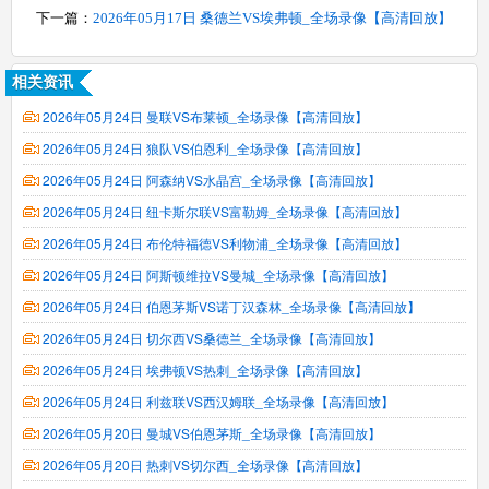
下一篇：
2026年05月17日 桑德兰VS埃弗顿_全场录像【高清回放】
相关资讯
2026年05月24日 曼联VS布莱顿_全场录像【高清回放】
2026年05月24日 狼队VS伯恩利_全场录像【高清回放】
2026年05月24日 阿森纳VS水晶宫_全场录像【高清回放】
2026年05月24日 纽卡斯尔联VS富勒姆_全场录像【高清回放】
2026年05月24日 布伦特福德VS利物浦_全场录像【高清回放】
2026年05月24日 阿斯顿维拉VS曼城_全场录像【高清回放】
2026年05月24日 伯恩茅斯VS诺丁汉森林_全场录像【高清回放】
2026年05月24日 切尔西VS桑德兰_全场录像【高清回放】
2026年05月24日 埃弗顿VS热刺_全场录像【高清回放】
2026年05月24日 利兹联VS西汉姆联_全场录像【高清回放】
2026年05月20日 曼城VS伯恩茅斯_全场录像【高清回放】
2026年05月20日 热刺VS切尔西_全场录像【高清回放】