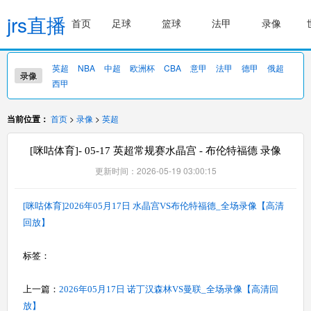
jrs直播
首页
足球
篮球
法甲
录像
英超
NBA
中超
欧洲杯
CBA
意甲
法甲
德甲
俄超
录像
西甲
当前位置：
首页
>
录像
>
英超
[咪咕体育]- 05-17 英超常规赛水晶宫 - 布伦特福德 录像
更新时间：2026-05-19 03:00:15
[咪咕体育]2026年05月17日 水晶宫VS布伦特福德_全场录像【高清
回放】
标签
：
上一篇：
2026年05月17日 诺丁汉森林VS曼联_全场录像【高清回
放】