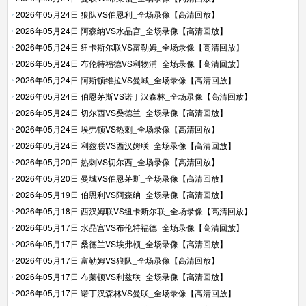
2026年05月24日 狼队VS伯恩利_全场录像【高清回放】
2026年05月24日 阿森纳VS水晶宫_全场录像【高清回放】
2026年05月24日 纽卡斯尔联VS富勒姆_全场录像【高清回放】
2026年05月24日 布伦特福德VS利物浦_全场录像【高清回放】
2026年05月24日 阿斯顿维拉VS曼城_全场录像【高清回放】
2026年05月24日 伯恩茅斯VS诺丁汉森林_全场录像【高清回放】
2026年05月24日 切尔西VS桑德兰_全场录像【高清回放】
2026年05月24日 埃弗顿VS热刺_全场录像【高清回放】
2026年05月24日 利兹联VS西汉姆联_全场录像【高清回放】
2026年05月20日 热刺VS切尔西_全场录像【高清回放】
2026年05月20日 曼城VS伯恩茅斯_全场录像【高清回放】
2026年05月19日 伯恩利VS阿森纳_全场录像【高清回放】
2026年05月18日 西汉姆联VS纽卡斯尔联_全场录像【高清回放】
2026年05月17日 水晶宫VS布伦特福德_全场录像【高清回放】
2026年05月17日 桑德兰VS埃弗顿_全场录像【高清回放】
2026年05月17日 富勒姆VS狼队_全场录像【高清回放】
2026年05月17日 布莱顿VS利兹联_全场录像【高清回放】
2026年05月17日 诺丁汉森林VS曼联_全场录像【高清回放】