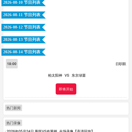
2026-08-10 节目列表
2026-08-11 节目列表
2026-08-12 节目列表
2026-08-13 节目列表
2026-08-14 节目列表
18:00
日职联
柏太阳神
VS
东京绿茵
即将开始
热门新闻
热门录像
2026年05月24日 曼联VS布莱顿_全场录像【高清回放】