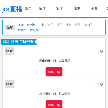
jrs直播
首页
足球
篮球
法甲
录像
英超
欧洲杯
中超
意甲
德甲
俄超
西甲
日职联
足球
巴西甲
欧冠杯
2026-08-08 节目列表
18:00
日职联
冈山绿雉
VS
大阪樱花
即将开始
18:00
日职联
水户蜀葵
VS
柏太阳神
即将开始