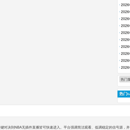
清回放
202
放】
202
回放】
202
回放】
202
【高清
202
【高清
202
回放】
202
放】
202
回放】
202
清回放
202
【高清
热门
热门ta
超关键对决到NBA无插件直播皆可快速进入。平台强调简洁观看、低调稳定的信号源，