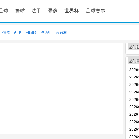
足球
篮球
法甲
录像
世界杯
足球赛事
俄超
西甲
日职联
巴西甲
欧冠杯
热门
热门
202
放】
202
放】
202
回放】
202
【高清
202
【高清
202
清回放
202
【高清
202
回放】
202
放】
202