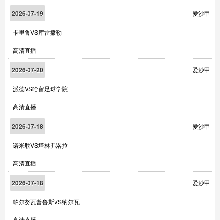
2026-07-19
爱沙甲
卡里鲁VS库雷撒勒
高清直播
2026-07-20
爱沙甲
派德VS哈留足球学院
高清直播
2026-07-18
爱沙甲
诺米联VS塔林弗洛拉
高清直播
2026-07-18
爱沙甲
帕尔努瓦普鲁斯VS纳尔瓦
高清直播