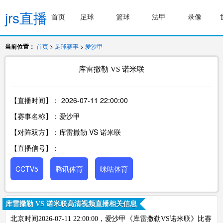
jrs直播
首页
足球
篮球
法甲
录像
当前位置：
首页
>
足球赛事
>
爱沙甲
库雷撒勒 VS 诺米联
【直播时间】：
2026-07-11 22:00:00
【赛事名称】：爱沙甲
【对阵双方】：库雷撒勒 VS 诺米联
【直播信号】：
CCTV5
腾讯体育
咪咕体育
库雷撒勒 VS 诺米联高清视频直播相关信息
北京时间2026-07-11 22:00:00，爱沙甲《库雷撒勒VS诺米联》比赛