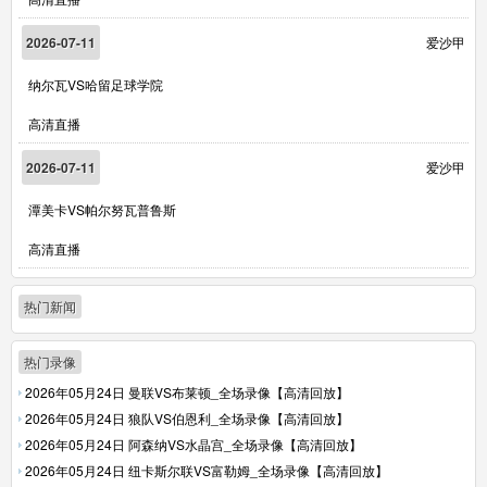
2026-07-11
爱沙甲
纳尔瓦VS哈留足球学院
高清直播
2026-07-11
爱沙甲
潭美卡VS帕尔努瓦普鲁斯
高清直播
热门新闻
热门录像
2026年05月24日 曼联VS布莱顿_全场录像【高清回放】
2026年05月24日 狼队VS伯恩利_全场录像【高清回放】
2026年05月24日 阿森纳VS水晶宫_全场录像【高清回放】
2026年05月24日 纽卡斯尔联VS富勒姆_全场录像【高清回放】