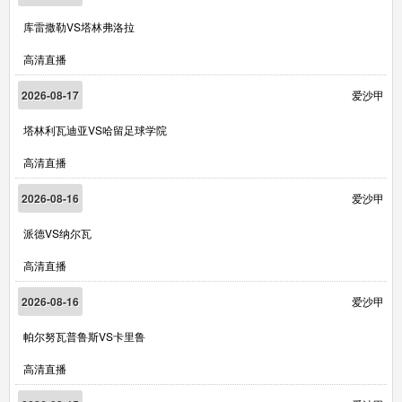
库雷撒勒VS塔林弗洛拉
高清直播
2026-08-17
爱沙甲
塔林利瓦迪亚VS哈留足球学院
高清直播
2026-08-16
爱沙甲
派德VS纳尔瓦
高清直播
2026-08-16
爱沙甲
帕尔努瓦普鲁斯VS卡里鲁
高清直播