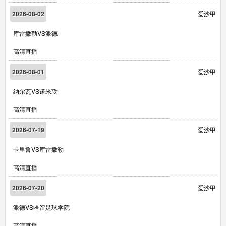
2026-08-02
爱沙甲
库雷撒勒VS派德
高清直播
2026-08-01
爱沙甲
纳尔瓦VS诺米联
高清直播
2026-07-19
爱沙甲
卡里鲁VS库雷撒勒
高清直播
2026-07-20
爱沙甲
派德VS哈留足球学院
高清直播