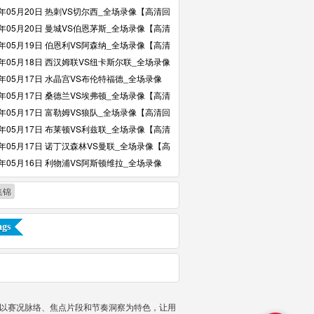
】
6年05月20日 热刺VS切尔西_全场录像【高清回
6年05月20日 曼城VS伯恩茅斯_全场录像【高清
6年05月19日 伯恩利VS阿森纳_全场录像【高清
6年05月18日 西汉姆联VS纽卡斯尔联_全场录像
回放】
6年05月17日 水晶宫VS布伦特福德_全场录像
回放】
6年05月17日 桑德兰VS埃弗顿_全场录像【高清
6年05月17日 富勒姆VS狼队_全场录像【高清回
6年05月17日 布莱顿VS利兹联_全场录像【高清
6年05月17日 诺丁汉森林VS曼联_全场录像【高
】
6年05月16日 利物浦VS阿斯顿维拉_全场录像
回放】
集锦
gs
并以赛况脉络、焦点片段和节奏洞察为特色，让用