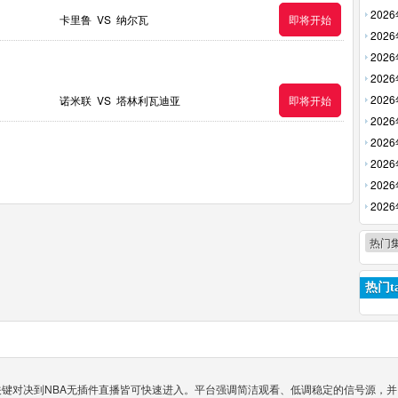
清回放
202
卡里鲁
VS
纳尔瓦
即将开始
放】
202
回放】
202
回放】
202
【高清
202
诺米联
VS
塔林利瓦迪亚
即将开始
【高清
202
回放】
202
放】
202
回放】
202
清回放
202
【高清
热门
热门ta
超关键对决到NBA无插件直播皆可快速进入。平台强调简洁观看、低调稳定的信号源，