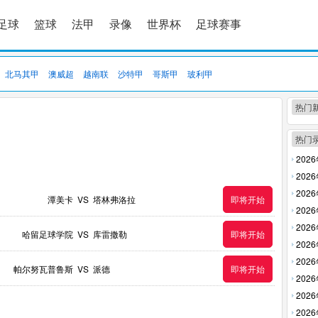
足球
篮球
法甲
录像
世界杯
足球赛事
北马其甲
澳威超
越南联
沙特甲
哥斯甲
玻利甲
热门
热门
202
放】
202
放】
202
潭美卡
VS
塔林弗洛拉
即将开始
回放】
202
【高清
202
哈留足球学院
VS
库雷撒勒
即将开始
【高清
202
清回放
202
帕尔努瓦普鲁斯
VS
派德
即将开始
【高清
202
回放】
202
放】
202