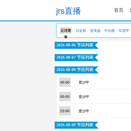
jrs直播
首页
足球赛
日足联
亚美超
中台联
印尼甲
事
2026-08-06 节目列表
2026-08-07 节目列表
2026-08-08 节目列表
00:00
爱沙甲
00:00
爱沙甲
22:00
爱沙甲
2026-08-09 节目列表