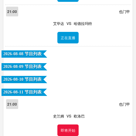
21:00
也门甲
艾毕达
VS
哈德拉玛特
正在直播
2026-08-08 节目列表
2026-08-09 节目列表
2026-08-10 节目列表
2026-08-11 节目列表
21:00
也门甲
史兰姆
VS
欧洛巴
即将开始