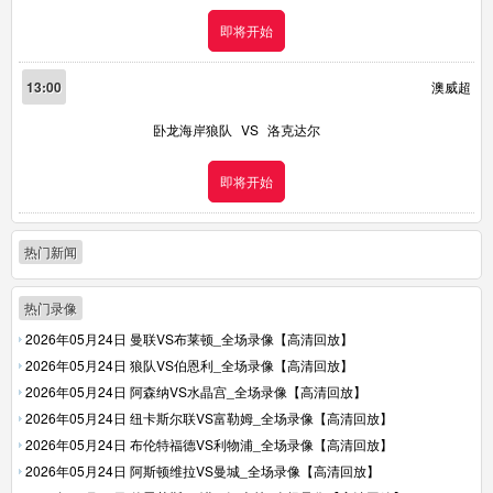
即将开始
13:00
澳威超
卧龙海岸狼队
VS
洛克达尔
即将开始
热门新闻
热门录像
2026年05月24日 曼联VS布莱顿_全场录像【高清回放】
2026年05月24日 狼队VS伯恩利_全场录像【高清回放】
2026年05月24日 阿森纳VS水晶宫_全场录像【高清回放】
2026年05月24日 纽卡斯尔联VS富勒姆_全场录像【高清回放】
2026年05月24日 布伦特福德VS利物浦_全场录像【高清回放】
2026年05月24日 阿斯顿维拉VS曼城_全场录像【高清回放】