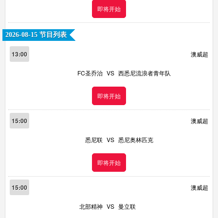
即将开始
2026-08-15 节目列表
13:00
澳威超
FC圣乔治
VS
西悉尼流浪者青年队
即将开始
15:00
澳威超
悉尼联
VS
悉尼奥林匹克
即将开始
15:00
澳威超
北部精神
VS
曼立联