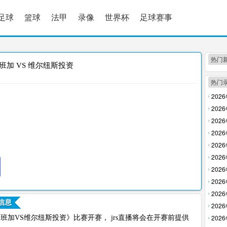
足球
篮球
法甲
录像
世界杯
足球赛事
热门
班加 VS 维尔纽斯投资
热门
202
放】
202
放】
202
回放】
202
【高清
202
【高清
202
清回放
202
【高清
202
回放】
202
信息
放】
202
清回放
202
0，立陶甲《班加VS维尔纽斯投资》比赛开赛， jrs直播将会在开赛前提供