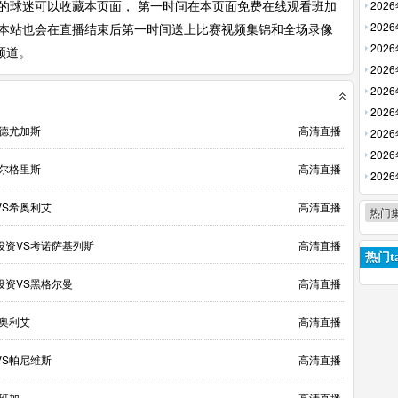
放】
202
的球迷可以收藏本页面， 第一时间在本页面免费在线观看班加
回放】
202
，本站也会在直播结束后第一时间送上比赛视频集锦和全场录像
回放】
202
频道。
【高清
202
【高清
202
回放】
202
S德尤加斯
高清直播
放】
202
回放】
202
萨尔格里斯
高清直播
清回放
202
【高清
VS希奥利艾
高清直播
热门
投资VS考诺萨基列斯
高清直播
热门ta
投资VS黑格尔曼
高清直播
希奥利艾
高清直播
VS帕尼维斯
高清直播
S班加
高清直播