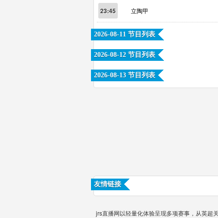
23:45
立陶甲
2026-08-11 节目列表
2026-08-12 节目列表
2026-08-13 节目列表
友情链接
jrs直播网以轻量化体验呈现多项赛事，从英