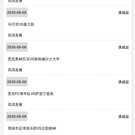
高清直播
2026-08-08
澳威超
马可尼VS曼立联
高清直播
2026-08-08
澳威超
悉尼奥林匹克VS新南威尔士大学
高清直播
2026-08-08
澳威超
悉尼FC青年队VS萨瑟兰鲨鱼
高清直播
2026-08-08
澳威超
黑镇市足球俱乐部VS北部精神