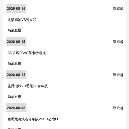
2026-08-15
澳威超
北部精神VS曼立联
高清直播
2026-08-15
澳威超
SD公鹿FCVS莱卡特老虎
高清直播
2026-08-14
澳威超
圣乔治城VS悉尼FC青年队
高清直播
2026-08-08
澳威超
西悉尼流浪者青年队VSSD公鹿FC