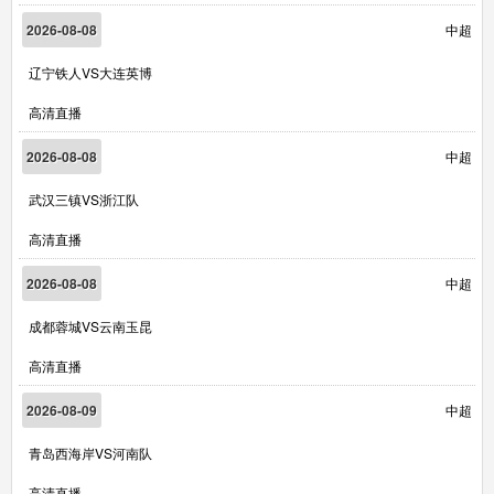
2026-08-08
中超
辽宁铁人VS大连英博
高清直播
2026-08-08
中超
武汉三镇VS浙江队
高清直播
2026-08-08
中超
成都蓉城VS云南玉昆
高清直播
2026-08-09
中超
青岛西海岸VS河南队
高清直播