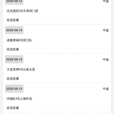
2026-08-15
中超
北京国安VS天津津门虎
高清直播
2026-08-15
中超
成都蓉城VS浙江队
高清直播
2026-08-15
中超
大连英博VS云南玉昆
高清直播
2026-08-15
中超
河南队VS上海申花
高清直播