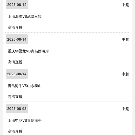
2026-08-14
中超
上海海港VS武汉三镇
高清直播
2026-08-14
中超
重庆铜梁龙VS青岛西海岸
高清直播
2026-08-14
中超
青岛海牛VS山东泰山
高清直播
2026-08-08
中超
上海申花VS青岛海牛
高清直播