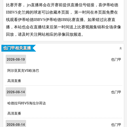
比赛开赛， jrs直播将会在开赛前提供直播信号链接，喜伊蒂哈德
IBBVS史兰姆的球迷可以收藏本页面， 第一时间在本页面免费在
线观看伊蒂哈德IBBVS伊蒂哈德IBB比赛直播。如果错过比赛直
播，本站也会在直播结束后第一时间送上比赛视频集锦和全场录像
回放，请及时关注网站相应的录像回放频道。
也门甲相关直播
2026-08-19
也门甲
阿尔亚莫克VS欧洛巴
高清直播
2026-08-14
也门甲
哈德拉玛特VS海拉尔荷达
高清直播
2026-08-14
也门甲