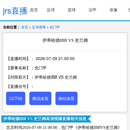
jrs直播
首页
足球
篮球
法甲
录像
当前位置：
首页
>
足球赛事
>
也门甲
伊蒂哈德IBB VS 史兰姆
【直播时间】：
2026-07-09 21:00:00
【赛事名称】：也门甲
【对阵双方】：伊蒂哈德IBB VS 史兰姆
【直播信号】：
CCTV5
腾讯体育
咪咕体育
伊蒂哈德IBB VS 史兰姆高清视频直播相关信息
北京时间2026-07-09 21:00:00，也门甲《伊蒂哈德IBBVS史兰姆》