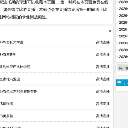
放】
202
家波托斯的球迷可以收藏本页面， 第一时间在本页面免费在线
回放】
202
播。如果错过比赛直播，本站也会在直播结束后第一时间送上比
回放】
202
注网站相应的录像回放频道。
【高清
202
【高清
202
回放】
202
斯VS宾托大学生
高清直播
放】
202
回放】
202
备VS布鲁明
高清直播
清回放
202
【高清
S玻利维亚巴洛比学院
高清直播
热门
S皇家托马亚波
高清直播
热门ta
西VS圣安东尼奥布鲁布鲁
高清直播
VS最强者
高清直播
VS奥罗拉
高清直播
VSGV圣何塞
高清直播