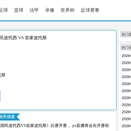
足球
篮球
法甲
录像
世界杯
足球赛事
热门
民波托西 VS 皇家波托斯
热门
202
放】
202
放】
202
托斯
回放】
202
【高清
202
【高清
202
清回放
202
【高清
202
回放】
202
相关信息
放】
202
清回放
202
0，玻利甲《国民波托西VS皇家波托斯》比赛开赛， jrs直播将会在开赛前