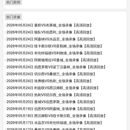
热门新闻
热门录像
2026年05月24日 曼联VS布莱顿_全场录像【高清回放】
2026年05月24日 狼队VS伯恩利_全场录像【高清回放】
2026年05月24日 阿森纳VS水晶宫_全场录像【高清回放】
2026年05月24日 纽卡斯尔联VS富勒姆_全场录像【高清回放】
2026年05月24日 布伦特福德VS利物浦_全场录像【高清回放】
2026年05月24日 阿斯顿维拉VS曼城_全场录像【高清回放】
2026年05月24日 伯恩茅斯VS诺丁汉森林_全场录像【高清回放】
2026年05月24日 切尔西VS桑德兰_全场录像【高清回放】
2026年05月24日 埃弗顿VS热刺_全场录像【高清回放】
2026年05月24日 利兹联VS西汉姆联_全场录像【高清回放】
2026年05月20日 热刺VS切尔西_全场录像【高清回放】
2026年05月20日 曼城VS伯恩茅斯_全场录像【高清回放】
2026年05月19日 伯恩利VS阿森纳_全场录像【高清回放】
2026年05月18日 西汉姆联VS纽卡斯尔联_全场录像【高清回放】
2026年05月17日 水晶宫VS布伦特福德_全场录像【高清回放】
2026年05月17日 桑德兰VS埃弗顿_全场录像【高清回放】