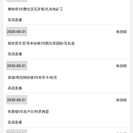
摩纳哥VS费伦茨瓦罗斯/扎布热矿工
高清直播
2026-08-21
欧协联
德布雷辛尼/哥本哈根VS图尔库国际/瓦杜兹
高清直播
2026-08-21
欧协联
派德/维也纳快速VS本菲卡/哈茨
高清直播
2026-08-21
欧协联
布莱顿VS克卢日/特罗姆瑟
高清直播