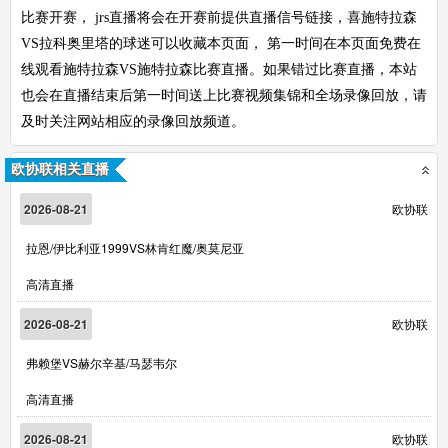
比赛开赛， jrs直播将会在开赛前提供直播信号链接，喜施特拉森
VS拉科奥里塔的球迷可以收藏本页面， 第一时间在本页面免费在
线观看施特拉森VS施特拉森比赛直播。如果错过比赛直播，本站
也会在直播结束后第一时间送上比赛视频集锦和全场录像回放，请
及时关注网站相应的录像回放频道。
欧协联相关直播
2026-08-21
欧协联
拉恩/伊比利亚1999VS林肯红魔/奥莫尼亚
高清直播
2026-08-21
欧协联
弗赖堡VS赫尔辛基/马瑟韦尔
高清直播
2026-08-21
欧协联