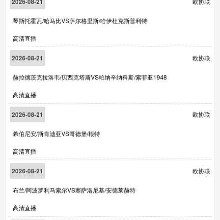
2026-08-21
欧协联
琴斯托霍瓦/哈马比VS萨尔格里斯/哈伊杜克斯普利特
高清直播
2026-08-21
欧协联
赫拉德茨克拉洛韦/贝西克塔斯VS帕纳辛纳科斯/索菲亚1948
高清直播
2026-08-21
欧协联
希伯尼安/斯肯迪亚VS哥德堡/根特
高清直播
2026-08-21
欧协联
布兰/阿波罗利马索尔VS塞萨洛尼基/安德莱赫特
高清直播