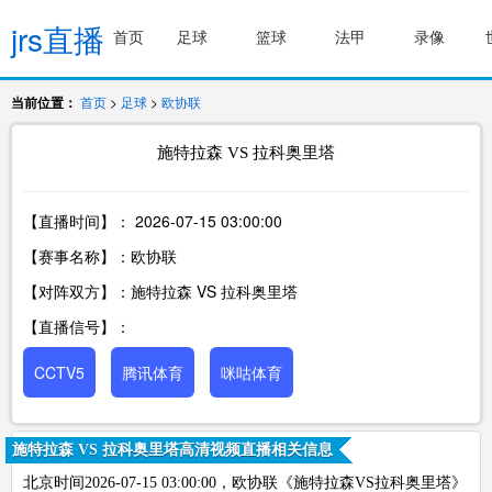
jrs直播
首页
足球
篮球
法甲
录像
当前位置：
首页
>
足球
>
欧协联
施特拉森 VS 拉科奥里塔
【直播时间】：
2026-07-15 03:00:00
【赛事名称】：欧协联
【对阵双方】：施特拉森 VS 拉科奥里塔
【直播信号】：
CCTV5
腾讯体育
咪咕体育
施特拉森 VS 拉科奥里塔高清视频直播相关信息
北京时间2026-07-15 03:00:00，欧协联《施特拉森VS拉科奥里塔》