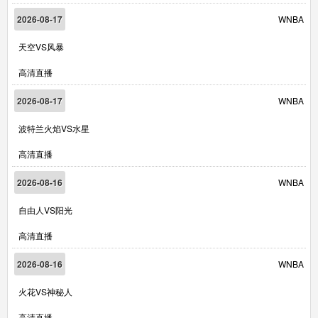
2026-08-17
WNBA
天空VS风暴
高清直播
2026-08-17
WNBA
波特兰火焰VS水星
高清直播
2026-08-16
WNBA
自由人VS阳光
高清直播
2026-08-16
WNBA
火花VS神秘人
高清直播