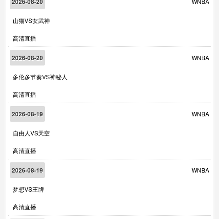
2026-08-20
WNBA
山猫VS女武神
高清直播
2026-08-20
WNBA
多伦多节奏VS神秘人
高清直播
2026-08-19
WNBA
自由人VS天空
高清直播
2026-08-19
WNBA
梦想VS王牌
高清直播