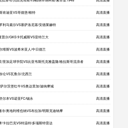
斯肯迪亚VS哥德堡/根特
高清直播
波罗利马索尔VS塞萨洛尼基/安德莱赫特
高清直播
普尔/GKS卡托威斯VS亚特兰大
高清直播
尔维斯VS波希米亚人/中日德兰
高清直播
茨/里加足球学院VS比亚韦斯托克雅盖隆/格拉斯哥流浪者
高清直播
加仑VS瓦鲁尔/北西兰
高清直播
/萨尔茨堡红牛VS奥达里加/迪纳摩城
高清直播
舒尔本VS诺亚FC/锡永
高清直播
撒冷/奥地利维也纳VS布拉加/明斯克迪纳摩
高清直播
摩/卡拉巴克VS特温特/多瑙斯特雷达
高清直播