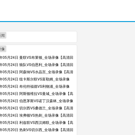
新闻
录像
6年05月24日 曼联VS布莱顿_全场录像【高清回
6年05月24日 狼队VS伯恩利_全场录像【高清回
6年05月24日 阿森纳VS水晶宫_全场录像【高清
6年05月24日 纽卡斯尔联VS富勒姆_全场录像
回放】
6年05月24日 布伦特福德VS利物浦_全场录像
回放】
6年05月24日 阿斯顿维拉VS曼城_全场录像【高
】
6年05月24日 伯恩茅斯VS诺丁汉森林_全场录像
回放】
6年05月24日 切尔西VS桑德兰_全场录像【高清
6年05月24日 埃弗顿VS热刺_全场录像【高清回
6年05月24日 利兹联VS西汉姆联_全场录像【高
】
6年05月20日 热刺VS切尔西_全场录像【高清回