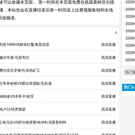
放】
202
迷可以收藏本页面， 第一时间在本页面免费在线观看林菲尔德
回放】
202
直播，本站也会在直播结束后第一时间送上比赛视频集锦和全场
回放】
202
回放频道。
【高清
202
【高清
202
回放】
202
利亚1999VS林肯红魔/奥莫尼亚
高清直播
放】
202
回放】
202
S赫尔辛基/马瑟韦尔
高清直播
清回放
202
【高清
S费伦茨瓦罗斯/扎布热矿工
高清直播
热门
尼/哥本哈根VS图尔库国际/瓦杜兹
高清直播
热门ta
纳快速VS本菲卡/哈茨
高清直播
克卢日/特罗姆瑟
高清直播
瓦/哈马比VS萨尔格里斯/哈伊杜克斯普利特
高清直播
拉洛韦/贝西克塔斯VS帕纳辛纳科斯/索菲亚1948
高清直播