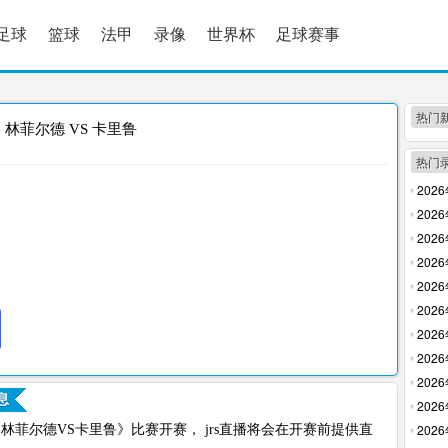
足球
篮球
法甲
录像
世界杯
足球赛事
热门
林菲尔德 VS 卡里鲁
热门
202
放】
202
放】
202
回放】
202
【高清
202
【高清
202
清回放
202
【高清
202
回放】
202
息
放】
202
清回放
202
0，欧协联《林菲尔德VS卡里鲁》比赛开赛， jrs直播将会在开赛前提供直