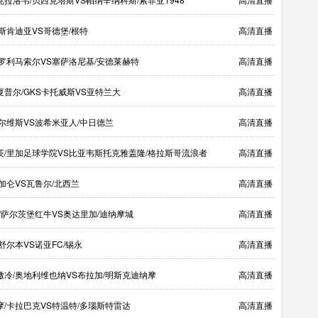
斯肯迪亚VS哥德堡/根特
高清直播
波罗利马索尔VS塞萨洛尼基/安德莱赫特
高清直播
普尔/GKS卡托威斯VS亚特兰大
高清直播
尔维斯VS波希米亚人/中日德兰
高清直播
茨/里加足球学院VS比亚韦斯托克雅盖隆/格拉斯哥流浪者
高清直播
加仑VS瓦鲁尔/北西兰
高清直播
/萨尔茨堡红牛VS奥达里加/迪纳摩城
高清直播
舒尔本VS诺亚FC/锡永
高清直播
撒冷/奥地利维也纳VS布拉加/明斯克迪纳摩
高清直播
摩/卡拉巴克VS特温特/多瑙斯特雷达
高清直播