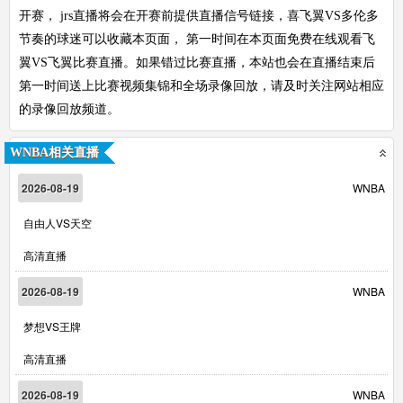
开赛， jrs直播将会在开赛前提供直播信号链接，喜飞翼VS多伦多
节奏的球迷可以收藏本页面， 第一时间在本页面免费在线观看飞
翼VS飞翼比赛直播。如果错过比赛直播，本站也会在直播结束后
第一时间送上比赛视频集锦和全场录像回放，请及时关注网站相应
的录像回放频道。
WNBA相关直播
2026-08-19
WNBA
自由人VS天空
高清直播
2026-08-19
WNBA
梦想VS王牌
高清直播
2026-08-19
WNBA