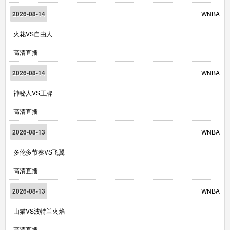
2026-08-14
WNBA
火花VS自由人
高清直播
2026-08-14
WNBA
神秘人VS王牌
高清直播
2026-08-13
WNBA
多伦多节奏VS飞翼
高清直播
2026-08-13
WNBA
山猫VS波特兰火焰
高清直播