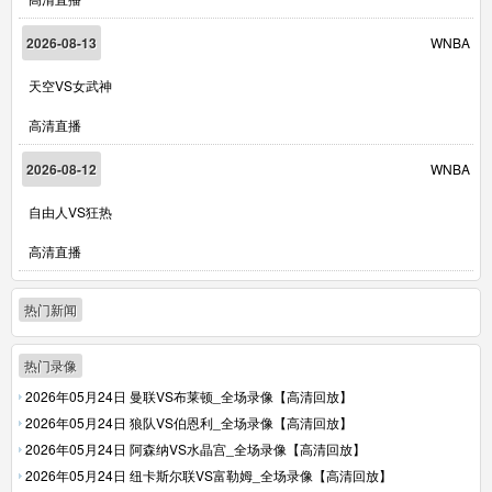
2026-08-13
WNBA
天空VS女武神
高清直播
2026-08-12
WNBA
自由人VS狂热
高清直播
热门新闻
热门录像
2026年05月24日 曼联VS布莱顿_全场录像【高清回放】
2026年05月24日 狼队VS伯恩利_全场录像【高清回放】
2026年05月24日 阿森纳VS水晶宫_全场录像【高清回放】
2026年05月24日 纽卡斯尔联VS富勒姆_全场录像【高清回放】