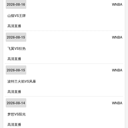
2026-08-16
WNBA
山猫VS王牌
高清直播
2026-08-15
WNBA
飞翼VS狂热
高清直播
2026-08-15
WNBA
波特兰火焰VS风暴
高清直播
2026-08-14
WNBA
梦想VS阳光
高清直播