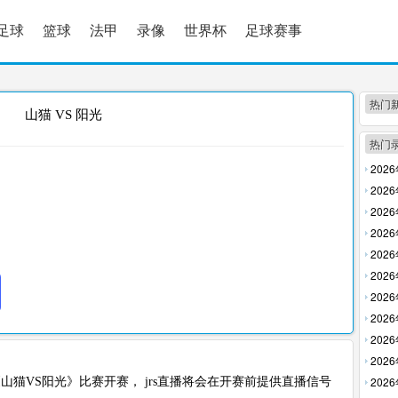
足球
篮球
法甲
录像
世界杯
足球赛事
热门
山猫 VS 阳光
热门
202
放】
202
放】
202
回放】
202
【高清
202
【高清
202
清回放
202
【高清
202
回放】
202
放】
202
清回放
202
，WNBA《山猫VS阳光》比赛开赛， jrs直播将会在开赛前提供直播信号