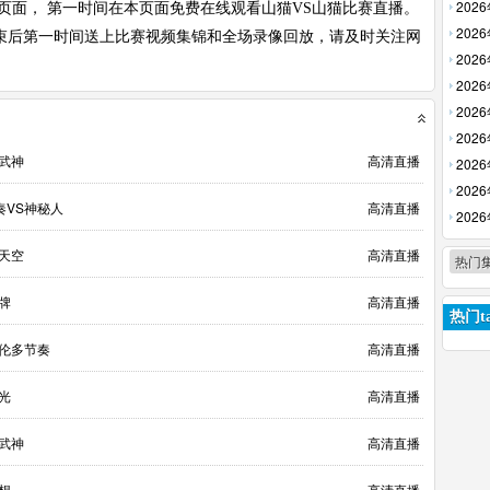
放】
202
页面， 第一时间在本页面免费在线观看山猫VS山猫比赛直播。
回放】
202
束后第一时间送上比赛视频集锦和全场录像回放，请及时关注网
回放】
202
【高清
202
【高清
202
回放】
202
女武神
高清直播
放】
202
回放】
202
奏VS神秘人
高清直播
清回放
202
【高清
S天空
高清直播
热门
牌
高清直播
热门ta
多伦多节奏
高清直播
光
高清直播
女武神
高清直播
想
高清直播